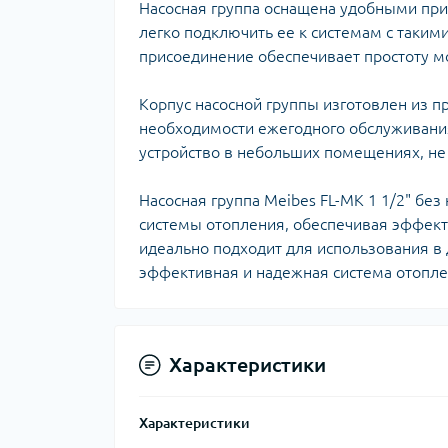
Ком
Насосная группа оснащена удобными при
кол
легко подключить ее к системам с таким
Кол
присоединение обеспечивает простоту м
во
Корпус насосной группы изготовлен из пр
Мул
необходимости ежегодного обслуживани
Інд
устройство в небольших помещениях, не
Насосная группа Meibes FL-MK 1 1/2" бе
системы отопления, обеспечивая эффект
идеально подходит для использования в 
эффективная и надежная система отопле
Сп
Характеристики
Защ
Характеристики