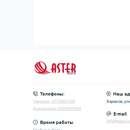
Телефоны:
Наш ад
Магазин - 0735007300
Харьков, ул
Бухгалтерія- 0503041964
E-mail
info@aster.u
Время работы
График работы