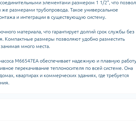
плектуючі для
Задвижки 
соединительными элементами размером 1 1/2", что позво
екторів
и же размерами трубопровода. Такое универсальное
Задвижки Б
лекторы для
онтажа и интеграции в существующую систему.
Фильтры ф
доснабжения
Клапаны об
Запчасти для
Мийки висо
фланцевые
очного материала, что гарантирует долгий срок службы без
ьтиметри
электроинструмента
Домкраты г
я. Компактные размеры позволяют удобно разместить
Смотровые 
икаторні викрутки
Запчасти для моек высокого
Оборудован
 занимая много места.
давления
Автомобил
Запчасти к
компрессо
з насоса M66547EA обеспечивает надежную и плавную работ
кормоизмельчителям
Автохимия
ивное перекачивание теплоносителя по всей системе. Она
Запчасти к компрессорам
Автомобил
домах, квартирах и коммерческих зданиях, где требуется
пускозаряд
ния.
ецодежда
итные перчатки