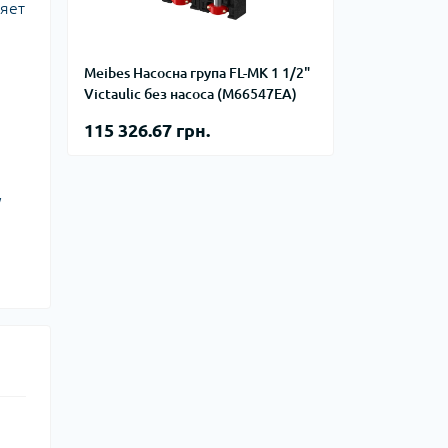
фланцевые
ляет
Курвіметри
аттерфляй
ланцевые
Meibes Насосна група FL-MK 1 1/2"
ратные,
Victaulic без насоса (M66547EA)
кого тиску
идравлические
окна
115 326.67 грн.
ие для СТО
ьные
ры
у
ьные
ные устройства