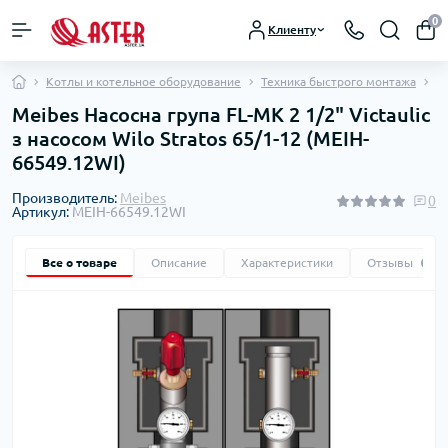
0
Клиенту
Котлы и котельное оборудование
Техника быстрого монтажа
Н
Meibes Насосна група FL-MK 2 1/2" Victaulic
з насосом Wilo Stratos 65/1-12 (MEIH-
66549.12WI)
Производитель:
Meibes
0
Артикул:
MEIH-66549.12WI
Все о товаре
Описание
Характеристики
Отзывы
0