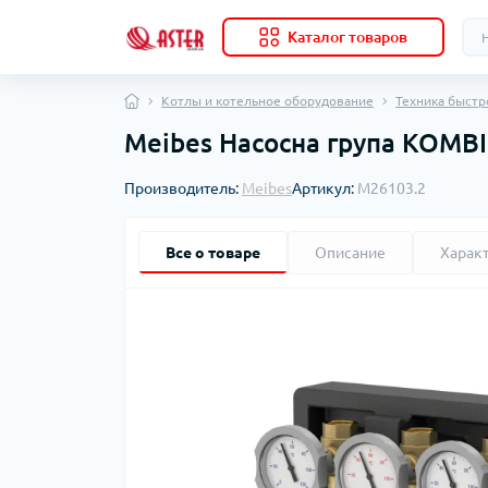
Каталог товаров
Котлы и котельное оборудование
Техника быстр
Meibes Насосна група KOMBI
Ко
Сле
Спл
Кле
Вед
Для
Мем
Кон
инс
кон
Производитель:
Meibes
Артикул:
M26103.2
Про
Кле
Вну
ко
пол
Для
Уго
тер
Клю
Мул
По
без
Дез
Для
Кат
Наб
Вну
для
Все о товаре
Описание
Харак
очи
Для
Ящи
с в
Дер
Кат
Для
для
Вну
бум
же
Для
Піс
эле
Доз
Фи
Для
Піс
Дек
Ерш
(со
вну
Для
Буд
Крю
Кат
На
Зак
Лом
ко
во
ко
Кре
Зуб
Наб
Ком
Нап
тру
Буд
Пол
Ми
ко