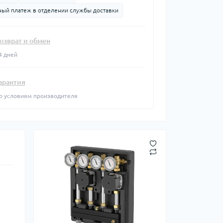
Будівельні пилососи
Комплекти для регулювання
 кухонной мойки
ый платеж в отделении службы доставки
Фарбопульти
Перепускні клапани
е крепления для
 для кухонных
Шліфувальні машини
Регулятори витрати
Аккумуляторы и зарядные
ные хомуты
озврат и обмен
Регулятори прямої дії
скуственного
устройства
яционные хомуты
Регулятори тиску та витрати
4 дней
Реноваторы
разный
Термостатические
нержавеющей
Гайковерты
смесительные клапаны
 вентиляции и
арантия
Дрели
ов
Четырехходовые клапаны
о условиям производителя
Оптический измерительный
кие паяльники
инструмент
яльники
Ручний вимірювальний
інструмент
Лазерні рівні та нівеліри
Принадлежности
 шаровые краны
Кліматичні рішення з
Лазерні рулетки
опалення
ры и
(далекоміри)
ионные Вставки
Детекторы