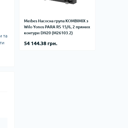
фланцевые
Курвіметри
аттерфляй
ланцевые
Meibes Насосна група KOMBIMIX з
ратные,
Wilo Yonos PARA RS 15/6, 2 прямих
кого тиску
контури DN20 (M26103.2)
идравлические
и та
окна
ие для СТО
ти
54 144.38 грн.
ьные
ры
ьные
ные устройства