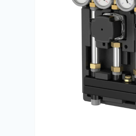
Ста
Пос
Пли
Суш
Зер
Кап
Про
Ко
Тум
мно
во
ком
Кла
Філ
Філ
Шка
Кон
Шла
Зап
ко
Акс
ко
Фит
кот
фил
фит
осм
шла
Фил
Фит
Вен
Ста
Кра
вер
Кра
Ста
обр
Кр
де