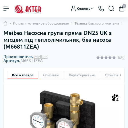
0
Клиенту
Котлы и котельное оборудование
Техника быстрого монтажа
Н
Meibes Насосна група пряма DN25 UК з
місцем під теплолічильник, без насоса
(M66811ZEA)
Производитель:
Meibes
0
Артикул:
M66811ZEA
Все о товаре
Описание
Характеристики
Отзывы
0
4