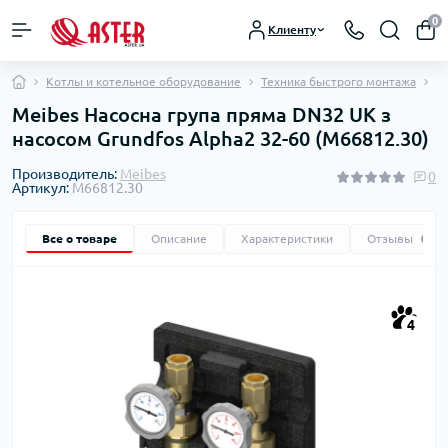
0
Клиенту
Котлы и котельное оборудование
Техника быстрого монтажа
Н
Meibes Насосна група пряма DN32 UК з
насосом Grundfos Alpha2 32-60 (M66812.30)
Производитель:
Meibes
0
Артикул:
M66812.30
Все о товаре
Описание
Характеристики
Отзывы
0
4