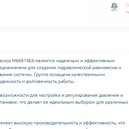
плектуючі для
Задвижки 
Г
екторів
Задвижки Б
П
лекторы для
Фильтры ф
доснабжения
Клапаны об
Запчасти для
Мийки висо
фланцевые
ьтиметри
электроинструмента
Домкраты г
Смотровые 
икаторні викрутки
Запчасти для моек высокого
Оборудован
давления
Автомобил
Запчасти к
компрессо
кормоизмельчителям
з насоса M66814EA является надежным и эффективным
Автохимия
едназначена для создания гидравлической равновесии и
Запчасти к компрессорам
Автомобил
вания системы. Группа оснащена качественными
пускозаряд
дежность и долговечность работы.
 возможности для настройки и регулирования давления и
установке, что делает ее идеальным выбором для различных
ецодежда
итные перчатки
 имеет высокую производительность и эффективность, что