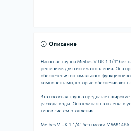
Ком
кол
Кол
во
Мул
Інд
Описание
Насосная группа Meibes V-UK 1 1/4" бе
решением для систем отопления. Она пр
обеспечения оптимального функциониро
компонентами, которые обеспечивают на
Эта насосная группа предлагает широкие
расхода воды. Она компактна и легка в 
Сп
типов систем отопления.
Защ
Meibes V-UK 1 1/4" без насоса M66814EA