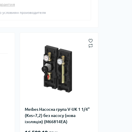
фланцевые
арантия
Курвіметри
аттерфляй
о условиям производителя
ланцевые
ратные,
кого тиску
идравлические
окна
ие для СТО
ьные
ры
ьные
ные устройства
Meibes Насосна група V-UK 1 1/4"
(Kvs=7,2) без насосу (нова
ізоляція) (M66814EA)