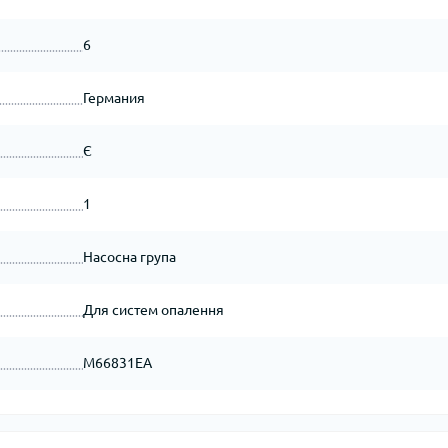
6
Германия
Є
1
Насосна група
Для систем опалення
M66831EA