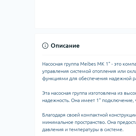
Ком
кол
Кол
во
Мул
Інд
Описание
Насосная группа Meibes MK 1" - это ком
управления системой отопления или охл
функциями для обеспечения надежной р
Эта насосная группа изготовлена из выс
надежность. Она имеет 1" подключение, 
Сп
Благодаря своей компактной конструкции,
Защ
минимальное пространство. Она предост
давления и температуры в системе.