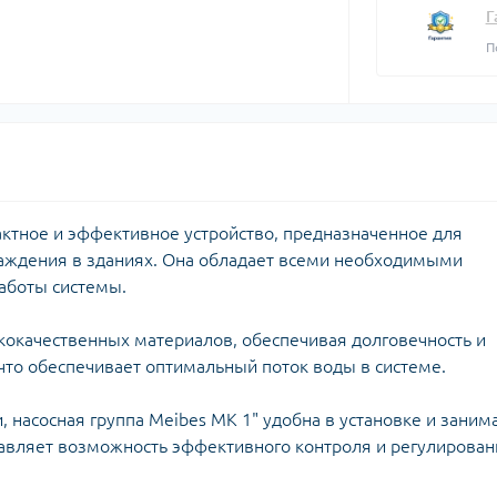
плектуючі для
Задвижки 
Г
екторів
Задвижки Б
П
лекторы для
Фильтры ф
доснабжения
Клапаны об
Запчасти для
Мийки висо
фланцевые
ьтиметри
электроинструмента
Домкраты г
Смотровые 
икаторні викрутки
Запчасти для моек высокого
Оборудован
давления
Автомобил
Запчасти к
компрессо
кормоизмельчителям
пактное и эффективное устройство, предназначенное для
Автохимия
аждения в зданиях. Она обладает всеми необходимыми
Запчасти к компрессорам
Автомобил
аботы системы.
пускозаряд
ококачественных материалов, обеспечивая долговечность и
что обеспечивает оптимальный поток воды в системе.
ецодежда
 насосная группа Meibes MK 1" удобна в установке и заним
итные перчатки
авляет возможность эффективного контроля и регулирован