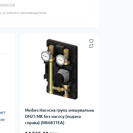
фланцевые
арантия
Курвіметри
аттерфляй
о условиям производителя
ланцевые
ратные,
кого тиску
идравлические
окна
ие для СТО
ьные
ры
ьные
ные устройства
Meibes Насосна група змішувальна
ает
DN25 МК без насосу (подача
ия
справа) (M66831EA)