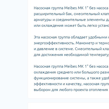
Ком
кол
Насосная группа Meibes MK 1" без насо
Кол
расширительный бак, смесительный клап
во
арматуры и соединительные элементы дл
или охлаждения может быть легко устан
Мул
Інд
Эта насосная группа обладает удобными
энергоэффективность. Манометр и термо
и давление в системе. Смесительный кла
для достижения необходимой температу
Насосная группа Meibes MK 1" без насос
охлаждения среднего или большого разм
функционирование системы, а также удо
эффективности и качеству, насосная гру
Сп
выбором для любого проекта отопления
Защ