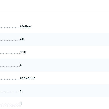
Meibes
68
110
6
Германия
Є
1