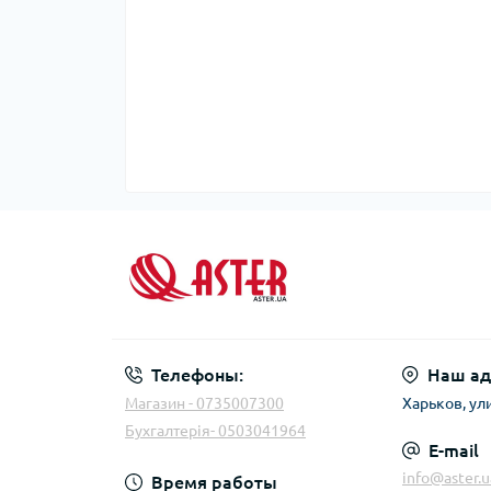
Телефоны:
Наш ад
Магазин - 0735007300
Харьков, ул
Бухгалтерія- 0503041964
E-mail
info@aster.u
Время работы