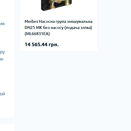
фланцевые
Курвіметри
аттерфляй
ланцевые
Meibes Насосна група змішувальна
ия
ратные,
DN25 МК без насосу (подача зліва)
кого тиску
(ML66831EA)
идравлические
окна
ие для СТО
14 565.44 грн.
ьные
уру
ры
ды
ьные
ные устройства
кой