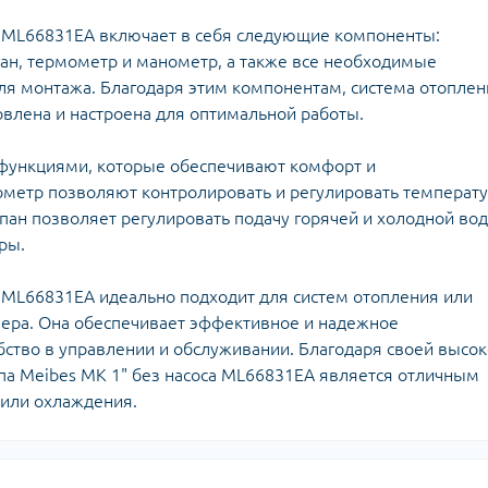
плектуючі для
Задвижки 
екторів
са ML66831EA включает в себя следующие компоненты:
Задвижки Б
лекторы для
ан, термометр и манометр, а также все необходимые
Фильтры ф
доснабжения
я монтажа. Благодаря этим компонентам, система отоплен
Клапаны об
Запчасти для
Мийки висо
фланцевые
овлена и настроена для оптимальной работы.
ьтиметри
электроинструмента
Домкраты г
Смотровые 
икаторні викрутки
Запчасти для моек высокого
Оборудован
 функциями, которые обеспечивают комфорт и
давления
Автомобил
метр позволяют контролировать и регулировать температ
Запчасти к
компрессо
пан позволяет регулировать подачу горячей и холодной во
кормоизмельчителям
Автохимия
ры.
Запчасти к компрессорам
Автомобил
пускозаряд
а ML66831EA идеально подходит для систем отопления или
ера. Она обеспечивает эффективное и надежное
бство в управлении и обслуживании. Благодаря своей высо
ппа Meibes MK 1" без насоса ML66831EA является отличным
ецодежда
 или охлаждения.
итные перчатки