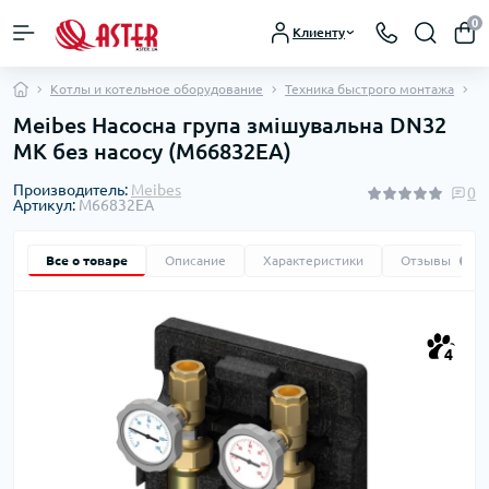
0
Клиенту
Котлы и котельное оборудование
Техника быстрого монтажа
Н
Meibes Насосна група змішувальна DN32
MK без насосу (M66832EA)
Производитель:
Meibes
0
Артикул:
M66832EA
Все о товаре
Описание
Характеристики
Отзывы
0
4