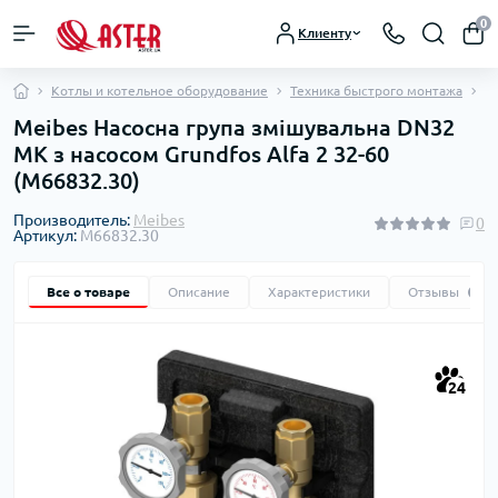
0
Клиенту
Котлы и котельное оборудование
Техника быстрого монтажа
Н
Meibes Насосна група змішувальна DN32
MK з насосом Grundfos Alfa 2 32-60
(M66832.30)
Производитель:
Meibes
0
Артикул:
M66832.30
Все о товаре
Описание
Характеристики
Отзывы
0
24