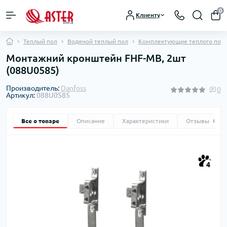
0
Клиенту
Теплый пол
Водяной теплый пол
Комплектующие теплого пол
Монтажний кронштейн FHF-MB, 2шт
(088U0585)
Производитель:
Danfoss
0
Артикул:
088U0585
Все о товаре
Описание
Характеристики
Отзывы
0
4