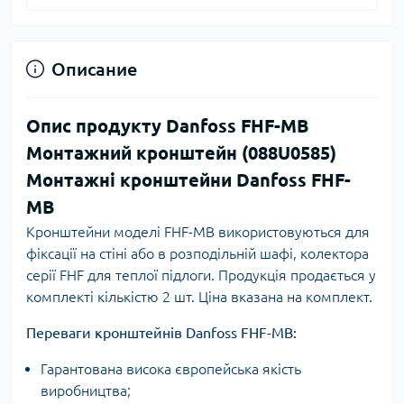
Описание
Опис продукту Danfoss FHF-MB
Монтажний кронштейн (088U0585)
Монтажні кронштейни Danfoss FHF-
MB
Кронштейни моделі FHF-MB використовуються для
фіксації на стіні або в розподільній шафі, колектора
серії FHF для теплої підлоги. Продукція продається у
комплекті кількістю 2 шт. Ціна вказана на комплект.
Переваги кронштейнів Danfoss FHF-MB:
Гарантована висока європейська якість
виробництва;