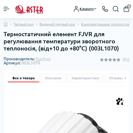
0
Клиенту
Теплый пол
Водяной теплый пол
Комплектующие теплого пол
Термостатичний елемент FJVR для
регулювання температури зворотного
теплоносія, (від+10 до +80°С) (003L1070)
Производитель:
Danfoss
0
Артикул:
003L1070
Все о товаре
Описание
Характеристики
Отзывы
0
4