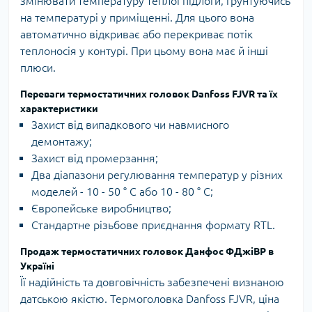
змінювати температуру теплої підлоги, ґрунтуючись
на температурі у приміщенні. Для цього вона
автоматично відкриває або перекриває потік
теплоносія у контурі. При цьому вона має й інші
плюси.
Переваги термостатичних головок Danfoss FJVR та їх
характеристики
Захист від випадкового чи навмисного
демонтажу;
Захист від промерзання;
Два діапазони регулювання температур у різних
моделей - 10 - 50 ° С або 10 - 80 ° С;
Європейське виробництво;
Стандартне різьбове приєднання формату RTL.
Продаж термостатичних головок Данфос ФДжіВР в
Україні
Її надійність та довговічність забезпечені визнаною
датською якістю. Термоголовка Danfoss FJVR, ціна