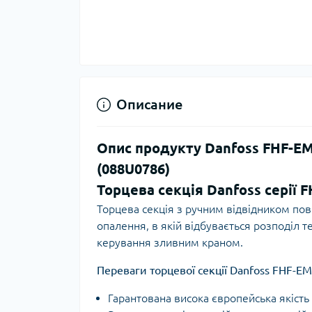
Ком
кол
Кол
во
Мул
Інд
Описание
Опис продукту Danfoss FHF-EM
(088U0786)
Торцева секція Danfoss серії 
Торцева секція з ручним відвідником пов
опалення, в якій відбувається розподіл 
керування зливним краном.
Сп
Защ
Переваги торцевої секції Danfoss FHF-EM
Гарантована висока європейська якість