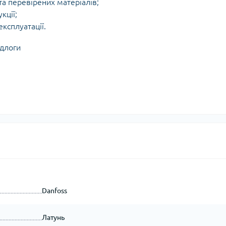
та перевірених матеріалів;
кції;
ксплуатації.
Danfoss
Латунь