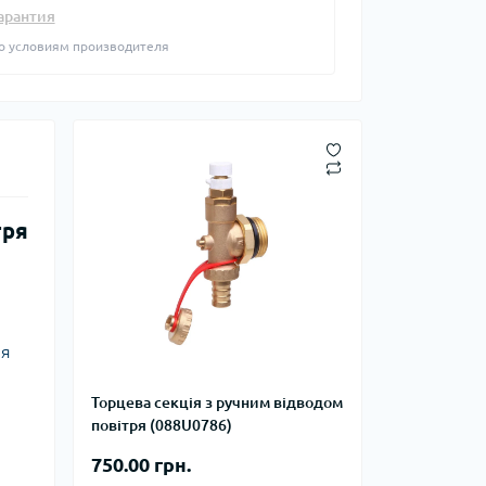
фланцевые
арантия
Курвіметри
аттерфляй
о условиям производителя
ланцевые
ратные,
кого тиску
идравлические
окна
ие для СТО
ьные
ры
тря
ьные
ные устройства
ля
Торцева секція з ручним відводом
повітря (088U0786)
750.00 грн.