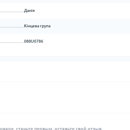
Данія
Кінцева група
088U0786
оваре, станьте первым, оставьте свой отзыв.