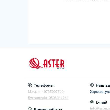
Телефоны:
Наш ад
Магазин - 0735007300
Харьков, ул
Бухгалтерія- 0503041964
E-mail
info@aster.u
Время работы