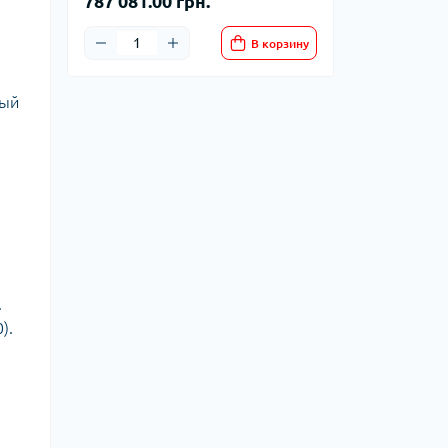
787 081.00 грн.
В корзину
рый
.
).