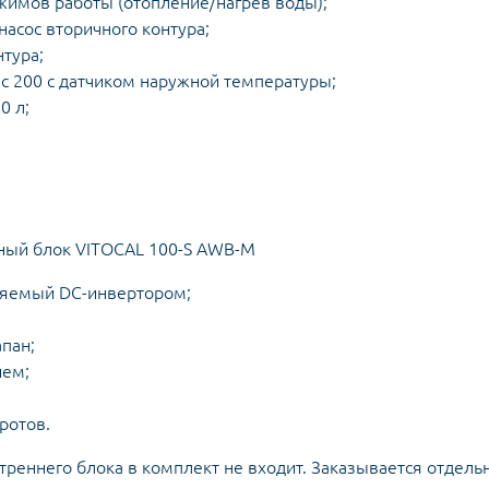
имов работы (отопление/нагрев воды);
сос вторичного контура;
нтура;
c 200 с датчиком наружной температуры;
0 л;
ляемый DC-инвертором;
пан;
ием;
ротов.
реннего блока в комплект не входит. Заказывается отдельн