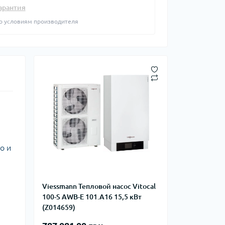
фланцевые
арантия
Курвіметри
аттерфляй
о условиям производителя
ланцевые
ратные,
кого тиску
идравлические
окна
ие для СТО
ьные
ры
ьные
ные устройства
о и
Viessmann Тепловой насос Vitocal
100-S AWB-E 101.A16 15,5 кВт
(Z014659)