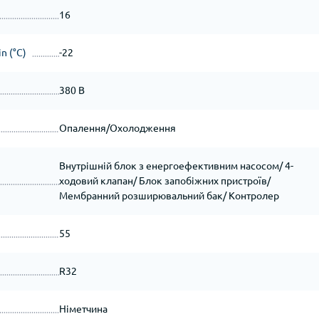
16
n (°C)
-22
380 В
Опалення/Охолодження
Внутрішній блок з енергоефективним насосом/ 4-
ходовий клапан/ Блок запобіжних пристроїв/
Мембранний розширювальний бак/ Контролер
55
R32
Німетчина