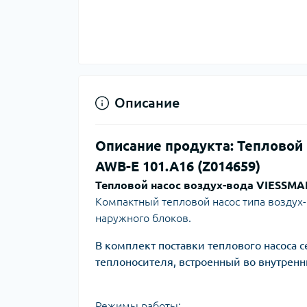
Ком
кол
Кол
во
Мул
Інд
Описание
Описание продукта: Тепловой н
AWB-E 101.A16 (Z014659)
Тепловой насос воздух-вода VIESSMA
Компактный тепловой насос типа воздух-
наружного блоков.
Сп
В комплект поставки теплового насоса с
теплоносителя, встроенный во внутренн
Защ
Режимы работы: