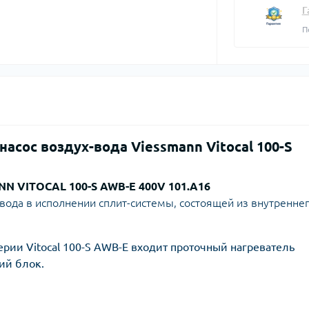
плектуючі для
Задвижки 
Г
екторів
Задвижки Б
П
лекторы для
Фильтры ф
доснабжения
Клапаны об
Запчасти для
Мийки висо
фланцевые
ьтиметри
электроинструмента
Домкраты г
Смотровые 
икаторні викрутки
Запчасти для моек высокого
Оборудован
давления
Автомобил
Запчасти к
компрессо
кормоизмельчителям
асос воздух-вода Viessmann Vitocal 100-S
Автохимия
Запчасти к компрессорам
Автомобил
пускозаряд
NN VITOCAL 100-S AWB-E 400V 101.A16
вода в исполнении сплит-системы, состоящей из внутреннег
ецодежда
ерии Vitocal 100-S AWB-E входит проточный нагреватель
ий блок.
итные перчатки