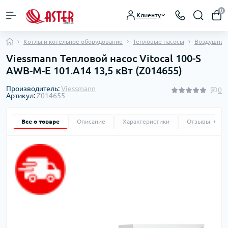
0
Клиенту
Котлы и котельное оборудование
Тепловые насосы
Воздушные
Viessmann Тепловой насос Vitocal 100-S
AWB-M-E 101.A14 13,5 кВт (Z014655)
Производитель:
Viessmann
0
Артикул:
Z014655
Все о товаре
Описание
Характеристики
Отзывы
0