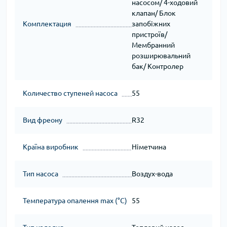
насосом/ 4-ходовий
клапан/ Блок
Комплектация
запобіжних
пристроїв/
Мембранний
розширювальний
бак/ Контролер
Количество ступеней насоса
55
Вид фреону
R32
Країна виробник
Німетчина
Тип насоса
Воздух-вода
Температура опалення max (°C)
55