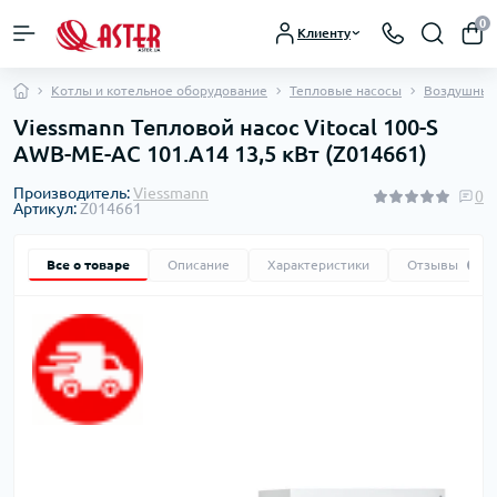
0
Клиенту
Котлы и котельное оборудование
Тепловые насосы
Воздушные
Viessmann Тепловой насос Vitocal 100-S
AWB-ME-AC 101.A14 13,5 кВт (Z014661)
Производитель:
Viessmann
0
Артикул:
Z014661
Все о товаре
Описание
Характеристики
Отзывы
0