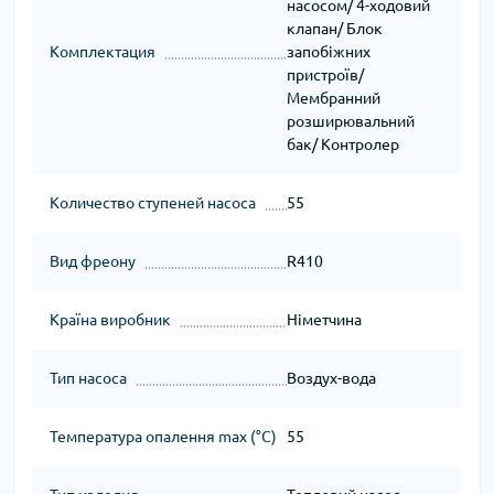
насосом/ 4-ходовий
клапан/ Блок
Комплектация
запобіжних
пристроїв/
Мембранний
розширювальний
бак/ Контролер
Количество ступеней насоса
55
Вид фреону
R410
Країна виробник
Німетчина
Тип насоса
Воздух-вода
Температура опалення max (°C)
55