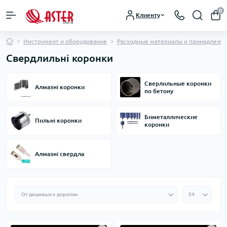
0
Клиенту
Инструмент и оборудование
Расходные материалы и принадлежн
Свердлильні коронки
Cверлильные коронки
Алмазні коронки
по бетону
Биметаллические
Пильні коронки
коронки
Алмазні свердла